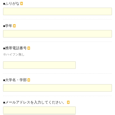
■ふりがな
※
■学年
※
■携帯電話番号
※
※ハイフン無し
■大学名・学部
※
■メールアドレスを入力してください。
※